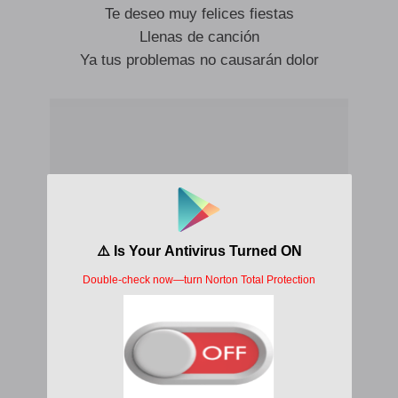
Te deseo muy felices fiestas
Llenas de canción
Ya tus problemas no causarán dolor
Reunimos con el corazón