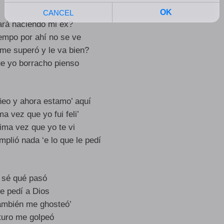
rá haciendo mi ex?
empo por ahí no se ve
me superó y le va bien?
ue yo borracho pienso
ñeo y ahora estamo’ aquí
ma vez que yo fui feli’
tima vez que yo te vi
plió nada ‘e lo que le pedí
 sé qué pasó
le pedí a Dios
ambién me ghosteó’
uturo me golpeó