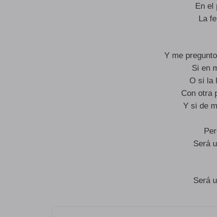
En el
La fe
Y me pregunto
Si en 
O si la
Con otra 
Y si de m
Per
Será u
Será u