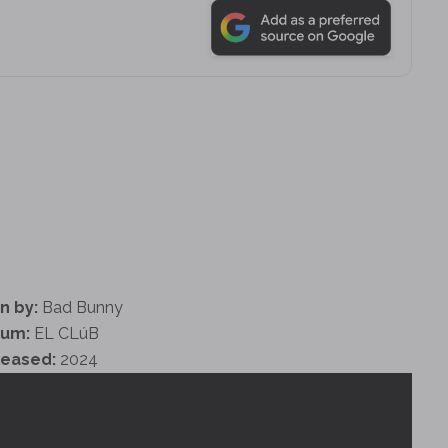
n by:
Bad Bunny
bum:
EL CLúB
leased:
2024