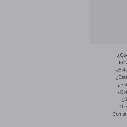
¿Qu
Est
¿Esta
¿Est
¿Es
¿Est
¿S
O e
Con ot