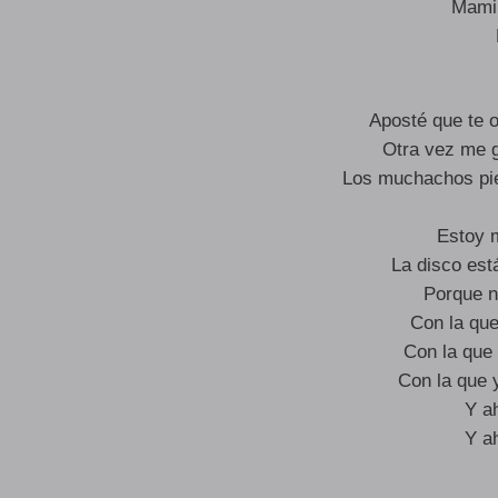
Mami,
Aposté que te o
Otra vez me g
Los muchachos pie
Estoy 
La disco está
Porque n
Con la que
Con la que
Con la que y
Y a
Y a