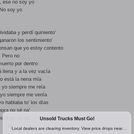
 ese no soy yo
No soy yo
lvidaba y perdí quiniento’
anaron los sentimiento’
nsan que yo estoy contento
Pero no
muerto por dentro
 llena y a la vez vacía
o está la nena mía
 yo siempre me reía
 yo siempre me venía
o hablaba to’ los días
hora no sé na’
hora no sé na’
Ey