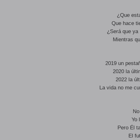
¿Que esta
Que hace ti
¿Será que ya 
Mientras q
2019 un pesta
2020 la últi
2022 la úl
La vida no me cum
No
Yo 
Pero Él t
El f