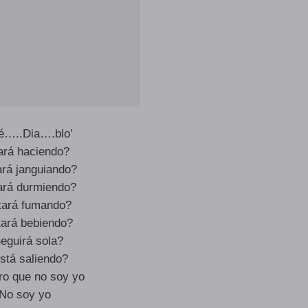
é…..Dia….blo’
ará haciendo?
rá janguiando?
ará durmiendo?
tará fumando?
ará bebiendo?
eguirá sola?
stá saliendo?
ro que no soy yo
No soy yo