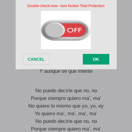
Que solita me complico
Yo solo lo quiero a él
Tengo lleno el DM
Pero a mí me gusta el tonto que no me quiere
Aunque en persona me dice que me prefiere
Ah-ah-ah
Dice que por mí se muere
Y aunque sé que miente
No puedo decirle que no, no
Porque siempre quiero ma’, ma’
No quiere lo mismo que yo, yo, ey
Yo quiero ma’, ma’, ma’, ma’
No puedo decirle que no, no
Porque siempre quiero ma’, ma’