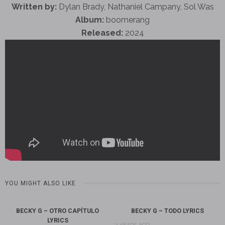
Written by:
Dylan Brady, Nathaniel Campany, Sol Was
Album:
boomerang
Released:
2024
YOU MIGHT ALSO LIKE
BECKY G – OTRO CAPÍTULO
BECKY G – TODO LYRICS
LYRICS