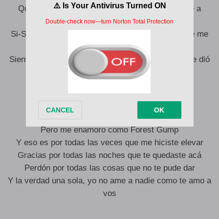
Que loco como me pone todo dulce y me vuelve a
amargar
Si-Siento que hay un par de clases que a mí nadie me
dió
Siento que hay un par de clases que a mí nadie me dió
Tres maletas y un boleto a Japón
Misma habitación, sueños de a dos
Tan salvaje, puta, soy María Font
Pero me enamoro como Forest Gump
Y eso es por todas las veces que me hiciste elevar
Gracias por todas las noches que te quedaste acá
Perdón por todas las cosas que no te pude dar
Y la verdad una sola, yo no ame a nadie como te amo a
vos