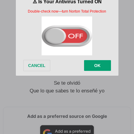
A ponerme ese vestido Dolce
Que ya sabes, me queda tan bien
Con el mismo que te enamoré
Y vas a salir a buscarme
Y te lo juro, no vas a encontrarme
Si esa vez te la pasaste bien
Esta noche, papi, yo también
Se te olvidó
Que lo que sabes te lo enseñé yo
Add as a preferred source on Google