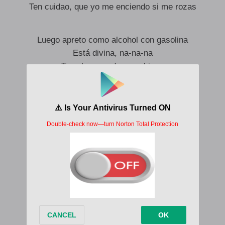
Ten cuidao, que yo me enciendo si me rozas
Luego apreto como alcohol con gasolina
Está divina, na-na-na
Toas las prendas combinan
Flow asesino, na-na-na
Tú estás jugando con fuego
Pa, suéltame y yo me pego
Estamo’ loqui con Christina
Y la argentina, na-na-na
¿Quieres besarme, baby? Bésame
¿Quieres tocarme, baby? Tócame
Pero esto solo dura hasta el amanecer
Si quieres que vuelva, baby, suéltame