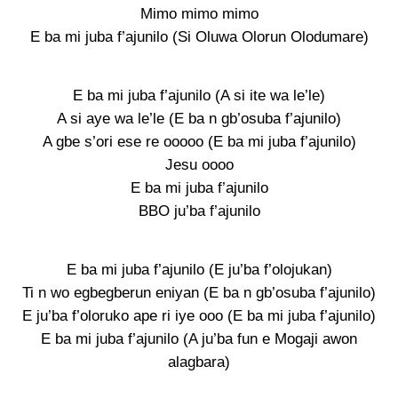
Mimo mimo mimo
E ba mi juba f’ajunilo (Si Oluwa Olorun Olodumare)
E ba mi juba f’ajunilo (A si ite wa le’le)
A si aye wa le’le (E ba n gb’osuba f’ajunilo)
A gbe s’ori ese re ooooo (E ba mi juba f’ajunilo)
Jesu oooo
E ba mi juba f’ajunilo
BBO ju’ba f’ajunilo
E ba mi juba f’ajunilo (E ju’ba f’olojukan)
Ti n wo egbegberun eniyan (E ba n gb’osuba f’ajunilo)
E ju’ba f’oloruko ape ri iye ooo (E ba mi juba f’ajunilo)
E ba mi juba f’ajunilo (A ju’ba fun e Mogaji awon
alagbara)