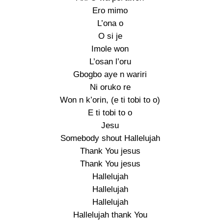
Ero mimo
L’ona o
O si je
Imole won
L’osan l’oru
Gbogbo aye n wariri
Ni oruko re
Won n k’orin, (e ti tobi to o)
E ti tobi to o
Jesu
Somebody shout Hallelujah
Thank You jesus
Thank You jesus
Hallelujah
Hallelujah
Hallelujah
Hallelujah thank You