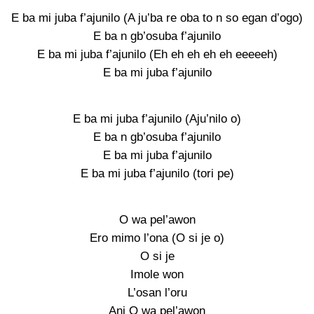
E ba mi juba f’ajunilo (A ju’ba re oba to n so egan d’ogo)
E ba n gb’osuba f’ajunilo
E ba mi juba f’ajunilo (Eh eh eh eh eh eeeeeh)
E ba mi juba f’ajunilo
E ba mi juba f’ajunilo (Aju’nilo o)
E ba n gb’osuba f’ajunilo
E ba mi juba f’ajunilo
E ba mi juba f’ajunilo (tori pe)
O wa pel’awon
Ero mimo l’ona (O si je o)
O si je
Imole won
L’osan l’oru
Ani O wa pel’awon