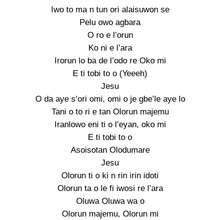
Iwo to ma n tun ori alaisuwon se
Pelu owo agbara
O ro e l’orun
Ko ni e l’ara
Irorun lo ba de l’odo re Oko mi
E ti tobi to o (Yeeeh)
Jesu
O da aye s’ori omi, omi o je gbe’le aye lo
Tani o to ri e tan Olorun majemu
Iranlowo eni ti o l’eyan, oko mi
E ti tobi to o
Asoisotan Olodumare
Jesu
Olorun ti o ki n rin irin idoti
Olorun ta o le fi iwosi re l’ara
Oluwa Oluwa wa o
Olorun majemu, Olorun mi