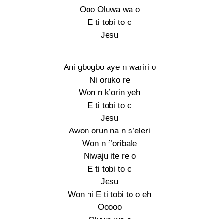
Ooo Oluwa wa o
E ti tobi to o
Jesu
Ani gbogbo aye n wariri o
Ni oruko re
Won n k’orin yeh
E ti tobi to o
Jesu
Awon orun na n s’eleri
Won n f’oribale
Niwaju ite re o
E ti tobi to o
Jesu
Won ni E ti tobi to o eh
Ooooo