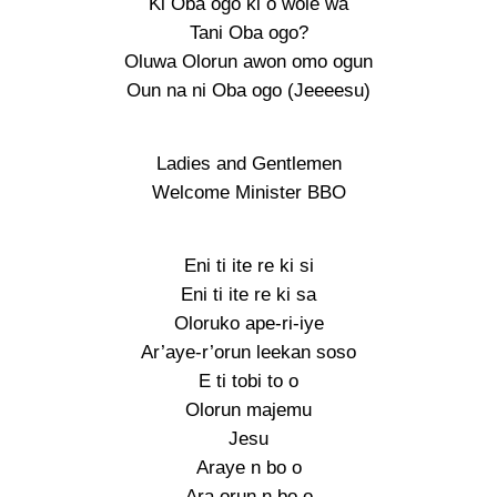
Ki Oba ogo ki o wole wa
Tani Oba ogo?
Oluwa Olorun awon omo ogun
Oun na ni Oba ogo (Jeeeesu)
Ladies and Gentlemen
Welcome Minister BBO
Eni ti ite re ki si
Eni ti ite re ki sa
Oloruko ape-ri-iye
Ar’aye-r’orun leekan soso
E ti tobi to o
Olorun majemu
Jesu
Araye n bo o
Ara orun n bo o