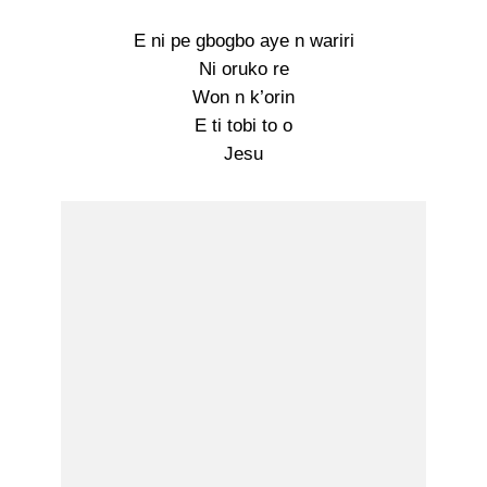
E ni pe gbogbo aye n wariri
Ni oruko re
Won n k’orin
E ti tobi to o
Jesu