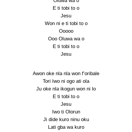
Oluwa wa o
E ti tobi to o
Jesu
Won ni e ti tobi to o
Ooooo
Ooo Oluwa wa o
E ti tobi to o
Jesu
Awon oke nla nla won f’oribale
Tori Iwo ni ogo ati ola
Ju oke nla ikogun won ni lo
E ti tobi to o
Jesu
Iwo ti Olorun
Ji dide kuro ninu oku
Lati gba wa kuro