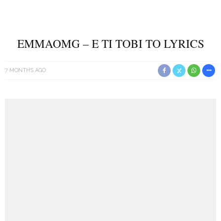
EMMAOMG – E TI TOBI TO LYRICS
7 MONTHS AGO