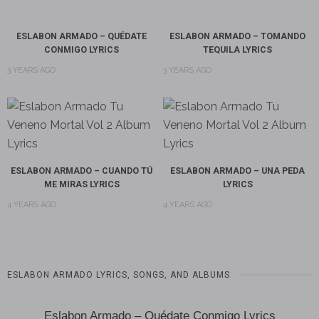
ESLABON ARMADO – QUÉDATE
ESLABON ARMADO – TOMANDO
CONMIGO LYRICS
TEQUILA LYRICS
3 YEARS AGO
3 YEARS AGO
ESLABON ARMADO – CUANDO TÚ
ESLABON ARMADO – UNA PEDA
ME MIRAS LYRICS
LYRICS
4 YEARS AGO
4 YEARS AGO
ESLABON ARMADO LYRICS, SONGS, AND ALBUMS
Eslabon Armado – Quédate Conmigo Lyrics