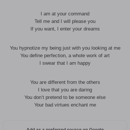
I am at your command
Tell me and I will please you
If you want, I enter your dreams
You hypnotize my being just with you looking at me
You define perfection, a whole work of art
I swear that I am happy
You are different from the others
I love that you are daring
You don’t pretend to be someone else
Your bad virtues enchant me
Add as a preferred source on Google