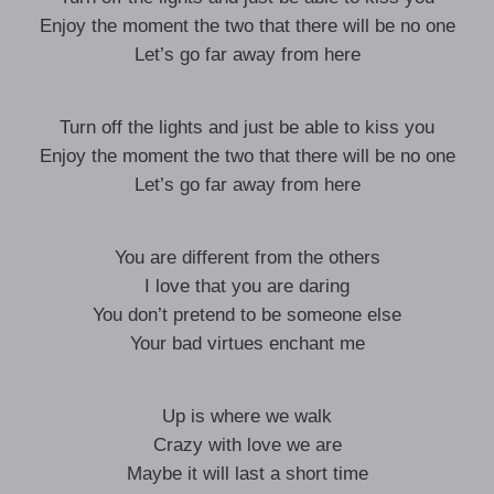
Enjoy the moment the two that there will be no one
Let’s go far away from here
Turn off the lights and just be able to kiss you
Enjoy the moment the two that there will be no one
Let’s go far away from here
You are different from the others
I love that you are daring
You don’t pretend to be someone else
Your bad virtues enchant me
Up is where we walk
Crazy with love we are
Maybe it will last a short time