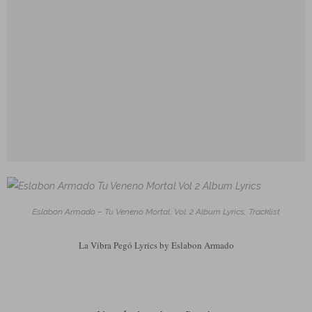
Eslabon Armado – Tu Veneno Mortal, Vol. 2 Album Lyrics, Tracklist
La Vibra Pegó Lyrics by Eslabon Armado