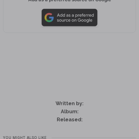
Written by:
Album:
Released:
YOU MIGHT ALSO LIKE