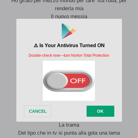
Ho girato per mezzo mondo per fare ‘sta roba, per
renderla mia
Il nuovo messia
Per quanto mi copi invece di parlare
Dovresti pagarmi una percentuale
Cambiando argomento
Guarda come mi diverto
Ho una bionda e una mora nel letto
Metto i miei pezzi e fanno lo stacchetto
Ci diamo de-, ci diamo dentro ( Le veline)
Sono ancora in fissa con ‘ste rime
E no, non mi passa la fotta
Nah, ho ancora qualcosa da dire
Mi ricordi una puntata di Black Mirror
La trama
Del tipo che in tv si punta alla gola una lama