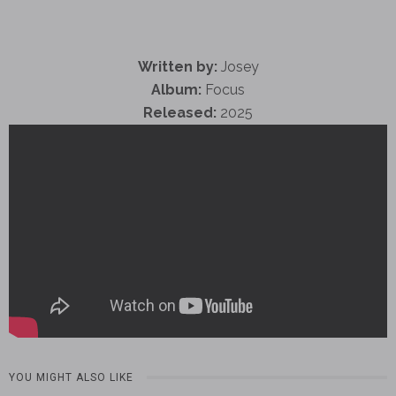
Written by:
Josey
Album:
Focus
Released:
2025
YOU MIGHT ALSO LIKE