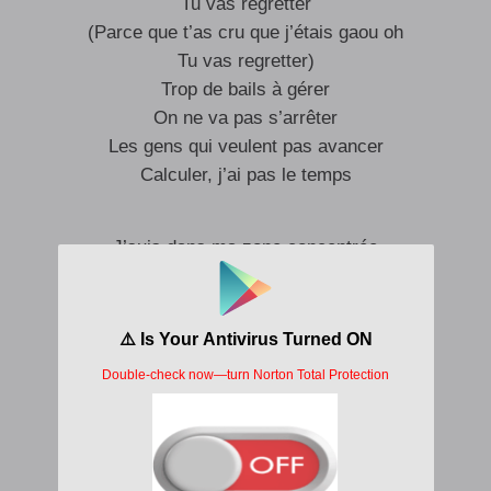
Tu vas regretter
(Parce que t’as cru que j’étais gaou oh
Tu vas regretter)
Trop de bails à gérer
On ne va pas s’arrêter
Les gens qui veulent pas avancer
Calculer, j’ai pas le temps
J’suis dans ma zone concentrée
(Eh eh on vise le sommet)
C’est ma saison, l’heure a sonné
(Eh eh on vise le sommet)
J’suis dans ma bulle concentrée
(Eh eh on vise le sommet)
Ah c’est ma saison, ah c’est ma saison
(Eh eh on vise le sommet)