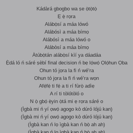
Kádàrá gbogbo wa ṣe ọ̀tọ̀tọ̀
Ẹ ẹ̀ rọra
Alábọ̀sí a máa lówó
Alábósì a máa bímọ
Alábósì a máa lówó o
Alábòsí a máa bímọ
Àtúbọ̀tán alábọ̀sí kìí ya dáadáa
Ẹ̀dá ló ń sáré ṣèbí final decision ń bẹ lọ́wọ́ Ọlọ́hun Ọba
Ohun tó jọra la fi ń wé’ra
Ohun tó jọra la fi ń wé’ra wọn
Afẹ́fẹ́ ti fẹ́ a ti rí fùrọ̀ adìẹ
A rí ti tòlótòló o
N ọ̀ gbọ́ ẹ̀yin ọ̀tá mi ẹ rọra sáré o
(Ìgbà mi ń yí ọwọ́ agogo kò dúró lójú kan)
(Ìgbà mi ń yí ọwọ́ agogo kò dúró lójú kan)
(Ìgbà kan ń lọ ìgbà kan ń bọ̀ ah ah)
(Ìgbà kan ń lọ ìgbà kan ń bọ̀ ah ah)