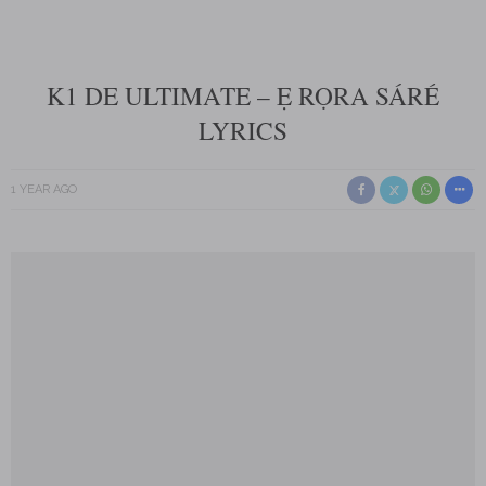
K1 DE ULTIMATE – Ẹ RỌRA SÁRÉ
LYRICS
1 YEAR AGO