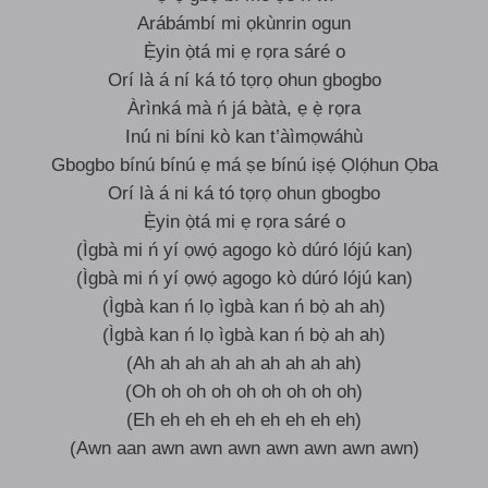
Arábámbí mi ọkùnrin ogun
Ẹ̀yin ọ̀tá mi ẹ rọra sáré o
Orí là á ní ká tó tọrọ ohun gbogbo
Àrìnká mà ń já bàtà, ẹ ẹ̀ rọra
Inú ni bíni kò kan t’àìmọwáhù
Gbogbo bínú bínú ẹ má ṣe bínú iṣẹ́ Ọlọ́hun Ọba
Orí là á ni ká tó tọrọ ohun gbogbo
Ẹ̀yin ọ̀tá mi ẹ rọra sáré o
(Ìgbà mi ń yí ọwọ́ agogo kò dúró lójú kan)
(Ìgbà mi ń yí ọwọ́ agogo kò dúró lójú kan)
(Ìgbà kan ń lọ ìgbà kan ń bọ̀ ah ah)
(Ìgbà kan ń lọ ìgbà kan ń bọ̀ ah ah)
(Ah ah ah ah ah ah ah ah ah)
(Oh oh oh oh oh oh oh oh oh)
(Eh eh eh eh eh eh eh eh eh)
(Awn aan awn awn awn awn awn awn awn)