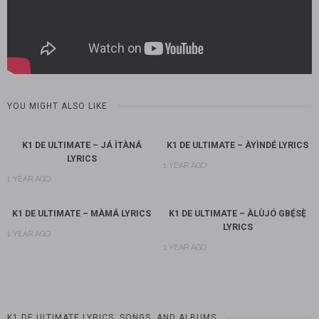
YOU MIGHT ALSO LIKE
K1 DE ULTIMATE – JÁ ÌTÀNÁ
K1 DE ULTIMATE – ÀYÌNDÉ LYRICS
LYRICS
1 YEAR AGO
1 YEAR AGO
K1 DE ULTIMATE – MÀMÁ LYRICS
K1 DE ULTIMATE – ÀLÙJÓ GBẸ́SẸ̀
LYRICS
1 YEAR AGO
1 YEAR AGO
K1 DE ULTIMATE LYRICS, SONGS, AND ALBUMS