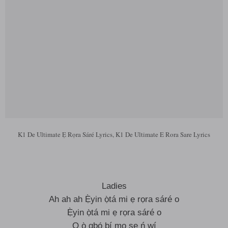
K1 De Ultimate Ẹ Rọra Sáré Lyrics, K1 De Ultimate E Rora Sare Lyrics
Ladies
Ah ah ah Ẹ̀yin ọ̀tá mi ẹ rọra sáré o
Ẹ̀yin ọ̀tá mi ẹ rọra sáré o
Ọ ọ̀ gbọ́ bí mo ṣe ń wí