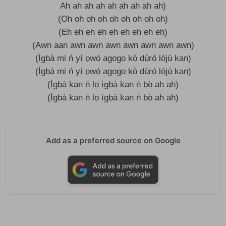
Ah ah ah ah ah ah ah ah ah)
(Oh oh oh oh oh oh oh oh oh)
(Eh eh eh eh eh eh eh eh eh)
(Awn aan awn awn awn awn awn awn awn)
(Ìgbà mi ń yí ọwọ́ agogo kò dúró lójú kan)
(Ìgbà mi ń yí ọwọ́ agogo kò dúró lójú kan)
(Ìgbà kan ń lọ ìgbà kan ń bọ̀ ah ah)
(Ìgbà kan ń lọ ìgbà kan ń bọ̀ ah ah)
Add as a preferred source on Google