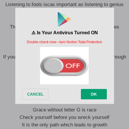
Listening to fools iscas important as listening to genius
From geniuses you learn what to do
And from fools you learn what not to do
The truth always seems crazy in a world full of lies
Ahn Ahn
Be sure you put your fit in the right place
There is time fam
If your dream don’t scare you then they aren’t big enough
(Arábámbí Olúkòso Ṣàngó ọkọ ọya)
(Iná lójú iná lẹ́nu àkàtà yẹrìyẹrì)
(Ṣàngó o Olúkòso arẹ̀kújayé)
Grace without letter G is race
Check yourself before you wreck yourself
It is the only path which leads to growth