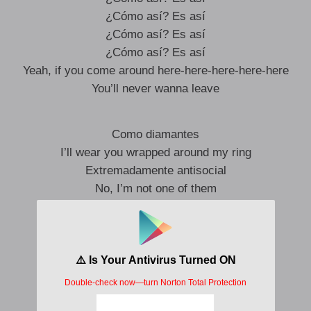
¿Cómo así? Es así
¿Cómo así? Es así
¿Cómo así? Es así
Yeah, if you come around here-here-here-here-here
You’ll never wanna leave
Como diamantes
I’ll wear you wrapped around my ring
Extremadamente antisocial
No, I’m not one of them
Baby, si sabes mi valor
Pa’ mi amor te toca trabajar
Y lo que vale la pena
Nunca se consigue fácil, nah
I make ’em beg for it, yeah