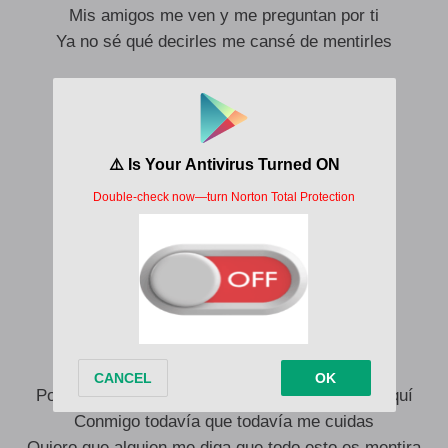
Mis amigos me ven y me preguntan por ti
Ya no sé qué decirles me cansé de mentirles
Ya no me veo igual todo sin ti está mal
Sólo queda decir que te quise de más
Y me haces falta tú y tu mirada fría
Que se calentaba cuando me veías
Ahora voy a 100 por la misma avenida
Voy pensando en cosas que no debería
Es que después de ti se me acabó la vida
No aprendo a vivir sin tu compañía
Por este dolor, fabrico fantasías de que estás aquí
Conmigo todavía que todavía me cuidas
Quiero que alguien me diga que todo esto es mentira