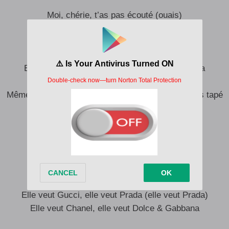
Moi, chérie, t’as pas écouté (ouais)
Les premiers couplets (ouais)
Le wari n’est plus pas sorti (ah)
C’est toi qui va te noyer (ouais)
Elle me dit que l’amour elle te décide de tout ça
Mais je ne la crois pas (ouh)
Même si tu me prends toujours pour un gars où t’as tapé
pour tout
Elle veut Gucci (ha, ha)
Elle veut Prada (ha, ha)
Elle veut Chanel (ha, ha)
Elle veut Dolce & Gabbana (ha, ha)
Elle veut Gucci, elle veut Prada (elle veut Prada)
Elle veut Chanel, elle veut Dolce & Gabbana