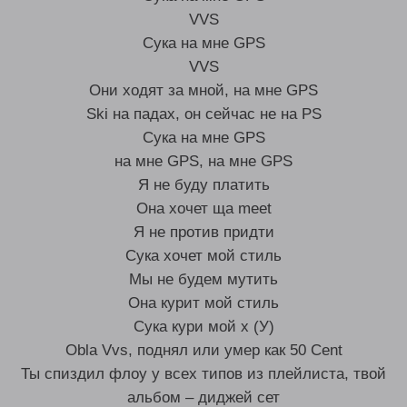
VVS
Сука на мне GPS
VVS
Они ходят за мной, на мне GPS
Ski на падах, он сейчас не на PS
Сука на мне GPS
на мне GPS, на мне GPS
Я не буду платить
Она хочет ща meet
Я не против придти
Сука хочет мой стиль
Мы не будем мутить
Она курит мой стиль
Сука кури мой х (У)
Obla Vvs, поднял или умер как 50 Cent
Ты спиздил флоу у всех типов из плейлиста, твой
альбом – диджей сет