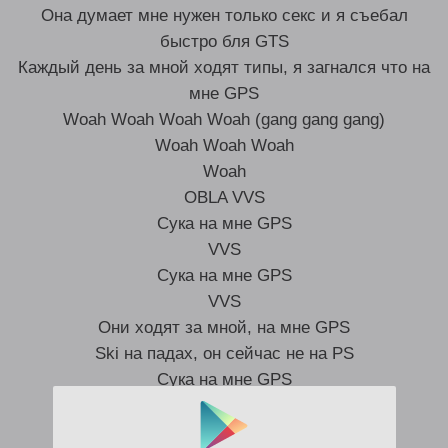
Она думает мне нужен только секс и я съебал
быстро бля GTS
Каждый день за мной ходят типы, я загнался что на
мне GPS
Woah Woah Woah Woah (gang gang gang)
Woah Woah Woah
Woah
OBLA VVS
Сука на мне GPS
VVS
Сука на мне GPS
VVS
Они ходят за мной, на мне GPS
Ski на падах, он сейчас не на PS
Сука на мне GPS
на мне GPS, на мне GPS
BOO!