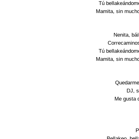
Tú bellakeándome,
Mamita, sin mucho
Nenita, bá
Correcamino
Tú bellakeándome,
Mamita, sin mucho
Quedarme 
DJ, s
Me gusta 
P
Bellakeo, bell