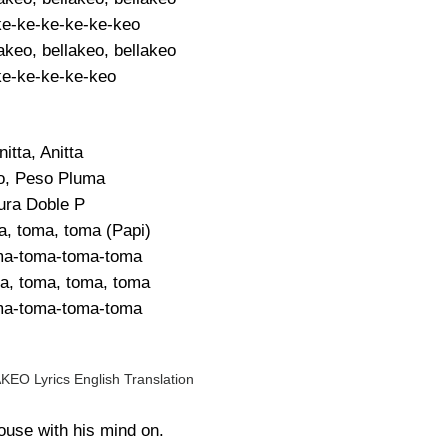
ke-ke-ke-ke-ke-keo
akeo, bellakeo, bellakeo
ke-ke-ke-ke-keo
nitta, Anitta
o, Peso Pluma
ura Doble P
, toma, toma (Papi)
ma-toma-toma-toma
a, toma, toma, toma
ma-toma-toma-toma
EO Lyrics English Translation
house with his mind on.