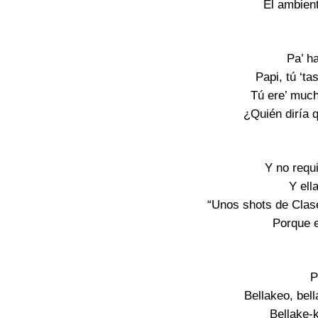
El ambien
Pa’ h
Papi, tú ‘ta
Tú ere’ much
¿Quién diría 
Y no requi
Y ell
“Unos shots de Clase
Porque e
P
Bellakeo, bell
Bellake-