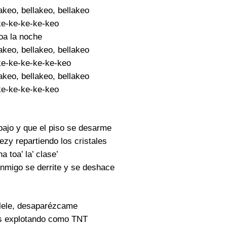
akeo, bellakeo, bellakeo
ke-ke-ke-ke-keo
oa la noche
akeo, bellakeo, bellakeo
ke-ke-ke-ke-ke-keo
akeo, bellakeo, bellakeo
ke-ke-ke-ke-keo
bajo y que el piso se desarme
zy repartiendo los cristales
 toa’ la’ clase’
nmigo se derrite y se deshace
ilele, desaparézcame
s explotando como TNT