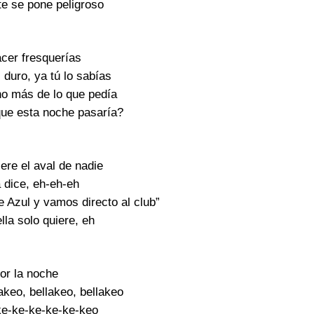
te se pone peligroso
acer fresquerías
s duro, ya tú lo sabías
o más de lo que pedía
que esta noche pasaría?
ere el aval de nadie
a dice, eh-eh-eh
 Azul y vamos directo al club”
lla solo quiere, eh
or la noche
akeo, bellakeo, bellakeo
ke-ke-ke-ke-ke-keo