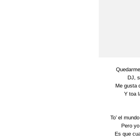
Quedarme 
DJ, s
Me gusta 
Y toa 
To’ el mundo
Pero yo
Es que cua