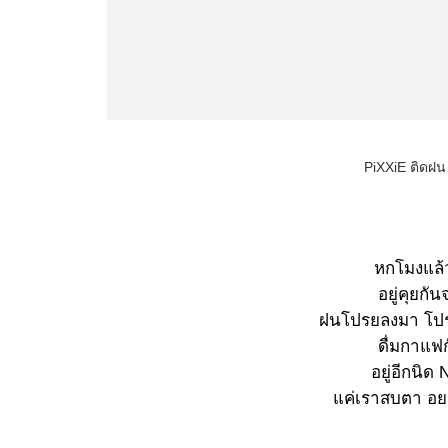
PiXXiE ติดฝน 
หกโมงแล้ว
อยู่คุยกั
ฝนโปรยลงมา โปร
ดื่มกาแฟก
อยู่อีกนิด N
แค่เราสบตา อยา