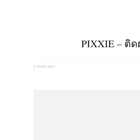
PIXXIE – ติ
3 YEARS AGO