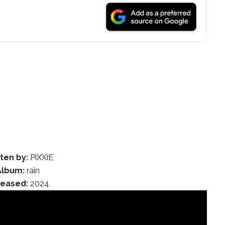
ten by:
PiXXiE
Album:
rain
leased:
2024