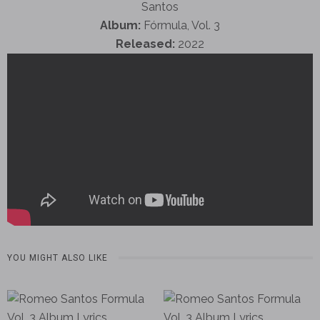
Santos
Album:
Fórmula, Vol. 3
Released:
2022
YOU MIGHT ALSO LIKE