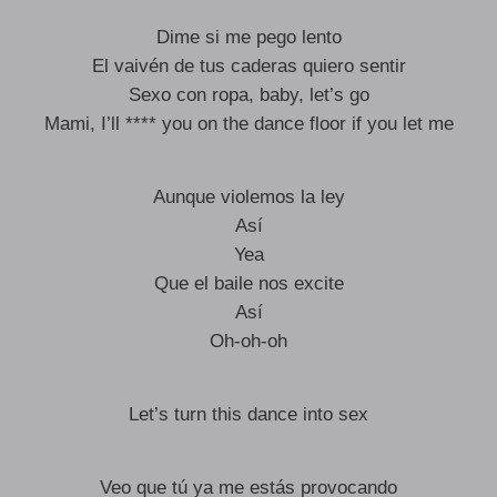
Dime si me pego lento
El vaivén de tus caderas quiero sentir
Sexo con ropa, baby, let’s go
Mami, I’ll **** you on the dance floor if you let me
Aunque violemos la ley
Así
Yea
Que el baile nos excite
Así
Oh-oh-oh
Let’s turn this dance into sex
Veo que tú ya me estás provocando