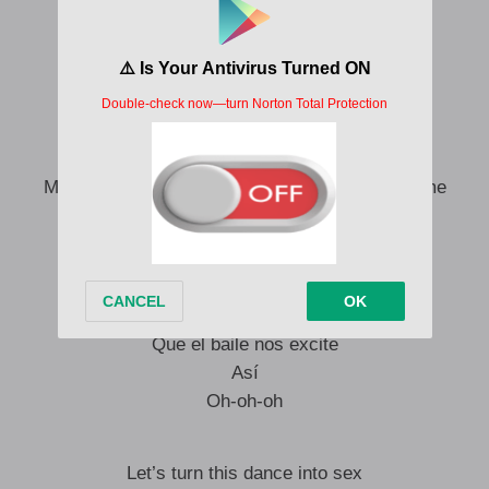
Let’s turn this dance into sex
Dime si me pego lento
Y el vaivén de tus caderas quiero sentir
Sexo con ropa, baby, let’s go
Mami, I’ll **** you on the dance floor if you let me
Aunque violemos la ley
Así (Así)
Yea
Que el baile nos excite
Así
Oh-oh-oh
Let’s turn this dance into sex