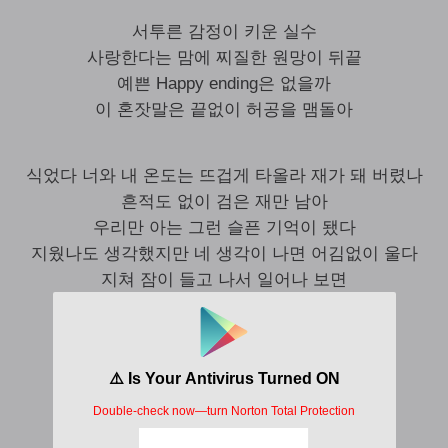
서투른 감정이 키운 실수
사랑한다는 맘에 찌질한 원망이 뒤끝
예쁜 Happy ending은 없을까
이 혼잣말은 끝없이 허공을 맴돌아
식었다 너와 내 온도는 뜨겁게 타올라 재가 돼 버렸나
흔적도 없이 검은 재만 남아
우리만 아는 그런 슬픈 기억이 됐다
지웠나도 생각했지만 네 생각이 나면 어김없이 울다
지쳐 잠이 들고 나서 일어나 보면
하늘은 저물고 내 방엔 또다시 밤
저 하늘에 뜬 별보다
널 찾기 더 힘들더라
구름에 가려진 걸까 Oh 난