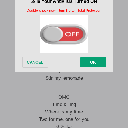
Dance
I don’t care what you want
What you want
너 때문에 쏠려버린 Vibe
나는 이만 가지 슝 Yeah
Everything will be mine
Stir my lemonade
Stir my lemonade
OMG
Time killing
Where is my time
Two for me, one for you
이게 나