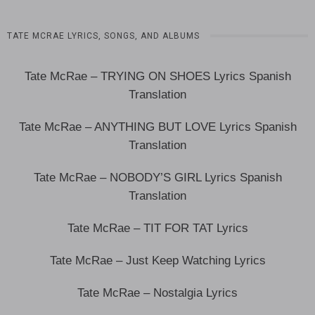
TATE MCRAE LYRICS, SONGS, AND ALBUMS
Tate McRae – TRYING ON SHOES Lyrics Spanish
Translation
Tate McRae – ANYTHING BUT LOVE Lyrics Spanish
Translation
Tate McRae – NOBODY’S GIRL Lyrics Spanish
Translation
Tate McRae – TIT FOR TAT Lyrics
Tate McRae – Just Keep Watching Lyrics
Tate McRae – Nostalgia Lyrics