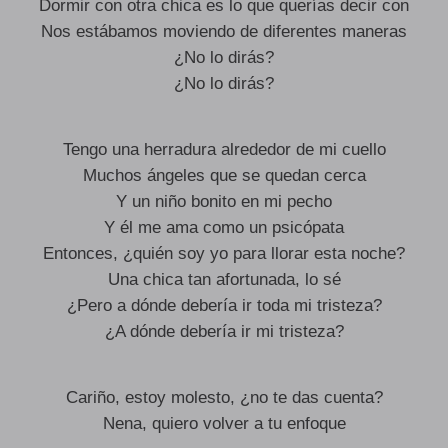
Dormir con otra chica es lo que querías decir con
Nos estábamos moviendo de diferentes maneras
¿No lo dirás?
¿No lo dirás?
Tengo una herradura alrededor de mi cuello
Muchos ángeles que se quedan cerca
Y un niño bonito en mi pecho
Y él me ama como un psicópata
Entonces, ¿quién soy yo para llorar esta noche?
Una chica tan afortunada, lo sé
¿Pero a dónde debería ir toda mi tristeza?
¿A dónde debería ir mi tristeza?
Cariño, estoy molesto, ¿no te das cuenta?
Nena, quiero volver a tu enfoque