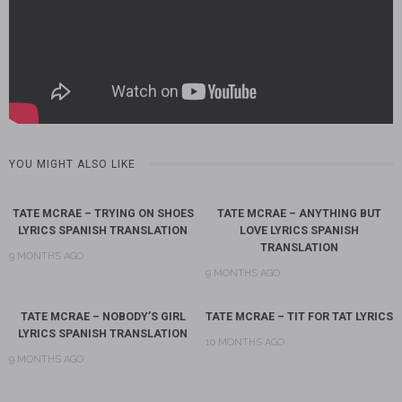
YOU MIGHT ALSO LIKE
TATE MCRAE – TRYING ON SHOES
TATE MCRAE – ANYTHING BUT
LYRICS SPANISH TRANSLATION
LOVE LYRICS SPANISH
TRANSLATION
9 MONTHS AGO
9 MONTHS AGO
TATE MCRAE – NOBODY’S GIRL
TATE MCRAE – TIT FOR TAT LYRICS
LYRICS SPANISH TRANSLATION
10 MONTHS AGO
9 MONTHS AGO