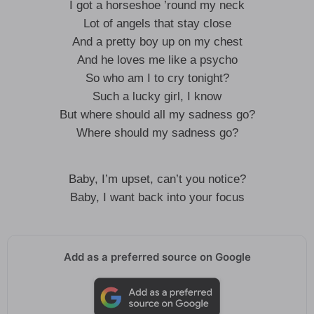
I got a horseshoe ’round my neck
Lot of angels that stay close
And a pretty boy up on my chest
And he loves me like a psycho
So who am I to cry tonight?
Such a lucky girl, I know
But where should all my sadness go?
Where should my sadness go?
Baby, I’m upset, can’t you notice?
Baby, I want back into your focus
Add as a preferred source on Google