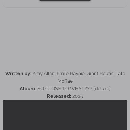
Written by:
Amy Allen, Emile Haynie, Grant Boutin, Tate
McRae
Album:
SO CLOSE TO WHAT??? (deluxe)
Released:
2025