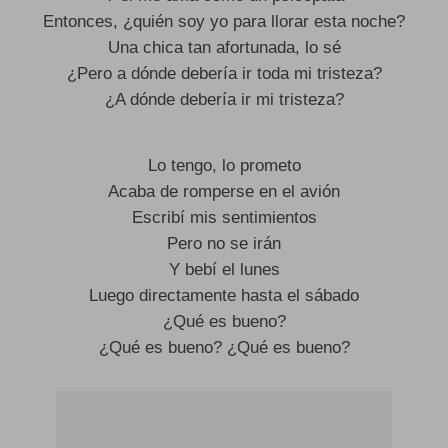
Entonces, ¿quién soy yo para llorar esta noche?
Una chica tan afortunada, lo sé
¿Pero a dónde debería ir toda mi tristeza?
¿A dónde debería ir mi tristeza?
Lo tengo, lo prometo
Acaba de romperse en el avión
Escribí mis sentimientos
Pero no se irán
Y bebí el lunes
Luego directamente hasta el sábado
¿Qué es bueno?
¿Qué es bueno? ¿Qué es bueno?