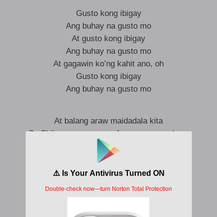
Gusto kong ibigay
Ang buhay na gusto mo
At gusto kong ibigay
Ang buhay na gusto mo
At gagawin ko’ng kahit ano, oh
Gusto kong ibigay
Ang buhay na gusto mo
At balang araw maidadala kita
Sa Shibuya o sa may cafe na may capybara
At pwede tayong mag-retire
Sa Vancouver, sa may Canada
Pero ang totoo, ‘di bale na ako
Ikaw lang naman, ikaw lang iniisip ko
Kasi