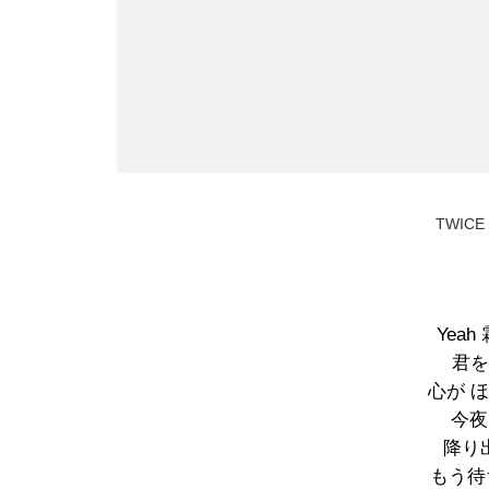
TWICE 
Yeah
君をI’
心が ほら
今夜は
降り出
もう待