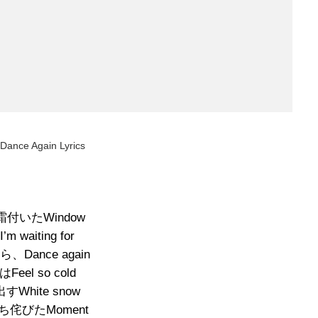
Dance Again Lyrics
 霜付いたWindow
m waiting for
、Dance again
Feel so cold
すWhite snow
ち侘びたMoment