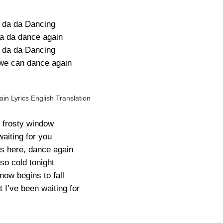
 da da Dancing
da da dance again
 da da Dancing
we can dance again
n Lyrics English Translation
 frosty window
waiting for you
is here, dance again
so cold tonight
now begins to fall
I’ve been waiting for