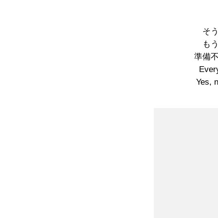
そ
も
準備
Every
Yes, n