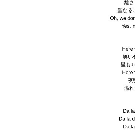
離さな
聖なる
Oh, we don
Yes, n
Here 
笑い
星もJus
Here 
夜
溢れ出
Da la
Da la 
Da la