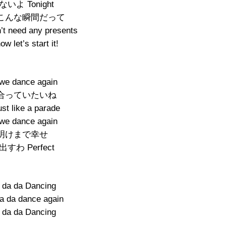
いよ Tonight
こんな瞬間だって
’t need any presents
ow let’s start it!
we dance again
合っていたいね
t like a parade
we dance again
明けまで幸せ
すわ Perfect
 da da Dancing
da da dance again
 da da Dancing