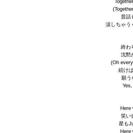
Togethe
(Togethe
昔話
涙しちゃう
終わ
沈黙
(Oh every
続け
願うな
Yes,
Here 
笑い
星もJus
Here 