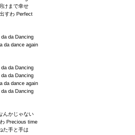
明けまで幸せ
すわ Perfect
 da da Dancing
da da dance again
 da da Dancing
 da da Dancing
da da dance again
 da da Dancing
なんかじゃない
Precious time
ねた手と手は