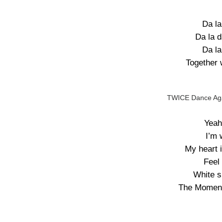
Da la
Da la 
Da la
Together 
TWICE Dance Agai
Yeah
I’m 
My heart 
Feel 
White s
The Moment 