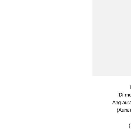
‘Di mo
Ang aur
(Aura 
(