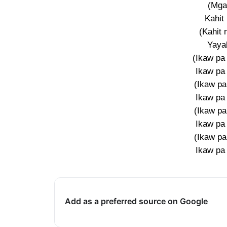
(Mga 
Kahit
(Kahit
Yaya
(Ikaw pa
Ikaw pa
(Ikaw pa
Ikaw pa
(Ikaw pa
Ikaw pa
(Ikaw pa
Ikaw pa
Add as a preferred source on Google