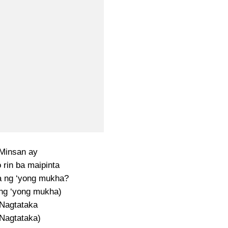
Minsan ay
 rin ba maipinta
a ng ‘yong mukha?
ng ‘yong mukha)
Nagtataka
Nagtataka)