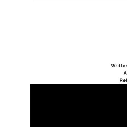
Written
A
Re