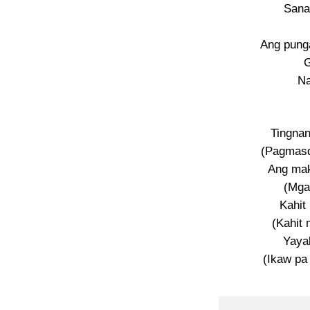
Sana
Ang pung
Na
Tingnan
(Pagmasd
Ang ma
(Mga 
Kahit
(Kahit
Yaya
(Ikaw pa