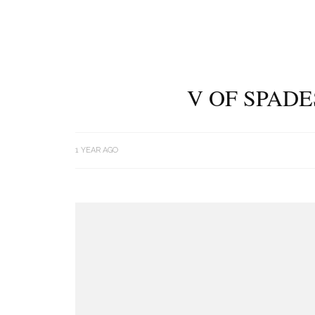
V OF SPADE
1 YEAR AGO