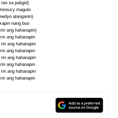
tao sa paligid)
 minsa’y magulo
 medyo alanganin)
kapin nang buo
 rin ang hahanapin)
 rin ang hahanapin
 rin ang hahanapin
 rin ang hahanapin
 rin ang hahanapin
 rin ang hahanapin
 rin ang hahanapin
 rin ang hahanapin