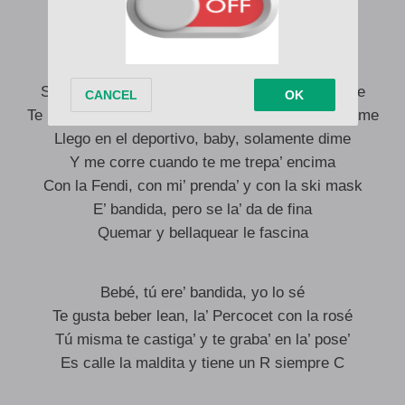
Pero estamo’ in love, bebé
E’ stripper, sabe cómo seducirme
Son como diez mil cada vez que voy a vestirme
Te lo vo’ a meter callao, bebé, no va a haber chisme
Llego en el deportivo, baby, solamente dime
Y me corre cuando te me trepa’ encima
Con la Fendi, con mi’ prenda’ y con la ski mask
E’ bandida, pero se la’ da de fina
Quemar y bellaquear le fascina
Bebé, tú ere’ bandida, yo lo sé
Te gusta beber lean, la’ Percocet con la rosé
Tú misma te castiga’ y te graba’ en la’ pose’
Es calle la maldita y tiene un R siempre C