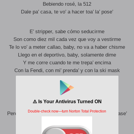
Bebiendo rosé, la 512
Dale pa’ casa, te vo’ a hacer toa’ la’ pose’
E’ stripper, sabe cómo seducirme
Son como diez mil cada vez que voy a vestirme
Te lo vo’ a meter callao, baby, no va a haber chisme
Llego en el deportivo, baby, solamente dime
Y me corre cuando te me trepa’ encima
Con la Fendi, con mi’ prenda’ y con la ski mask
E’ bandida, pero se la’ da de fina
Y yo, que parezco que vendo heroína
Es de la calle la bebé, no sé cómo lo hace
Pero sabe que yo estoy pa’ ella y que le llego al case’
Ello’ me envidian, yo lo sé
Tranquila, que no tengo un FN, tengo tre’