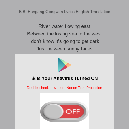
BIBI Hangang Gongwon Lyrics English Translation
River water flowing east
Between the losing sea to the west
I don’t know it’s going to get dark.
Just between sunny faces
Without a single fear.
Hang your finger on it and make a promise.
Without a single conviction
Under the glow of light
It’s okay. The moon will be up soon.
And then the sun shines again, so don’t worry.
The river flows and grazes thee.