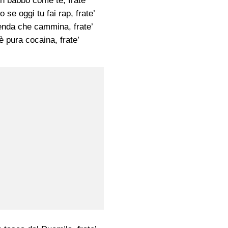
n babbo come te, frate’
o se oggi tu fai rap, frate’
nda che cammina, frate’
 pura cocaina, frate’