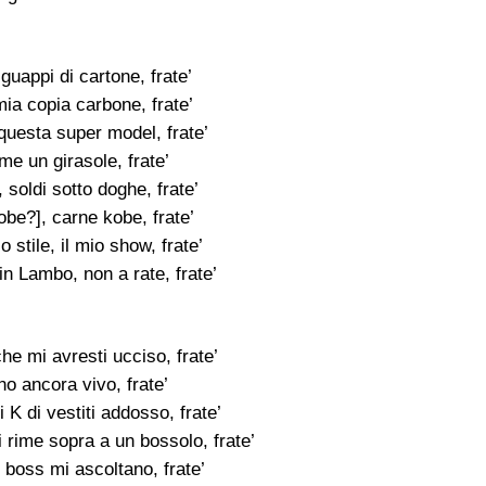
guappi di cartone, frate’
mia copia carbone, frate’
questa super model, frate’
ome un girasole, frate’
soldi sotto doghe, frate’
robe?], carne kobe, frate’
io stile, il mio show, frate’
n Lambo, non a rate, frate’
che mi avresti ucciso, frate’
no ancora vivo, frate’
 K di vestiti addosso, frate’
di rime sopra a un bossolo, frate’
 boss mi ascoltano, frate’