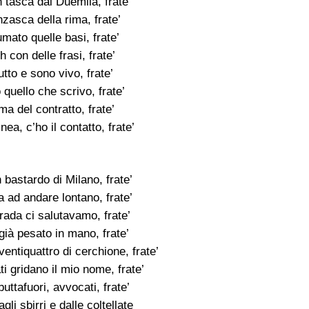
n tasca dal Duemila, frate’
zasca della rima, frate’
mato quelle basi, frate’
h con delle frasi, frate’
utto e sono vivo, frate’
quello che scrivo, frate’
a del contratto, frate’
nea, c’ho il contatto, frate’
bastardo di Milano, frate’
ta ad andare lontano, frate’
rada ci salutavamo, frate’
già pesato in mano, frate’
ntiquattro di cerchione, frate’
i gridano il mio nome, frate’
buttafuori, avvocati, frate’
li sbirri e dalle coltellate