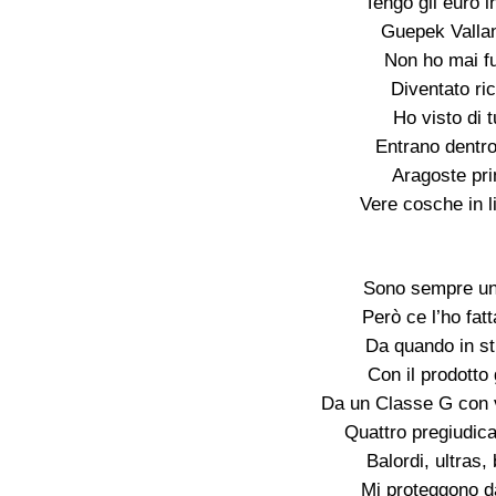
Tengo gli euro i
Guepek Vallan
Non ho mai fu
Diventato ric
Ho visto di t
Entrano dentro 
Aragoste prim
Vere cosche in li
Sono sempre un 
Però ce l’ho fat
Da quando in st
Con il prodotto 
Da un Classe G con ve
Quattro pregiudicat
Balordi, ultras, 
Mi proteggono dag