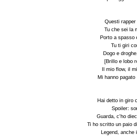
Questi rapper 
Tu che sei la 
Porto a spasso 
Tu ti giri c
Dogo e droghe, 
[Brillo e lobo 
Il mio flow, il m
Mi hanno pagato i
Hai detto in giro 
Spoiler: so
Guarda, c’ho dieci
Ti ho scritto un paio 
Legend, anche i