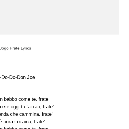
Dogo Frate Lyrics
-Do-Do-Don Joe
n babbo come te, frate’
o se oggi tu fai rap, frate’
nda che cammina, frate’
 pura cocaina, frate’