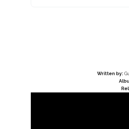
Written by:
Gu
Alb
Re