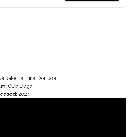
è, Jake La Furia, Don Joe
um:
Club Dogo
leased:
2024