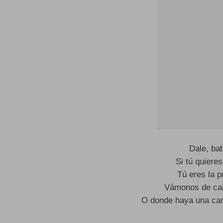
Dale, ba
Si tú quiere
Tú eres la p
Vámonos de cam
O donde haya una cam