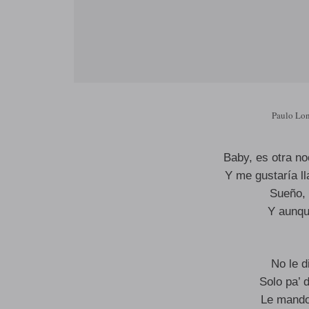
Paulo Lo
Baby, es otra n
Y me gustaría ll
Sueño, 
Y aunque
No le 
Solo pa’ d
Le mando