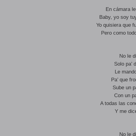
En cámara len
Baby, yo soy tu
Yo quisiera que f
Pero como todo
No le 
Solo pa’ d
Le mando
Pa’ que fr
Sube un pa
Con un pa
A todas las con
Y me dic
No le 