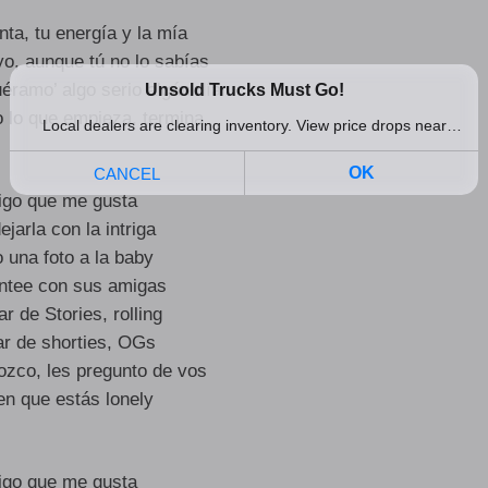
ta, tu energía y la mía
yo, aunque tú no lo sabías
uéramo’ algo serio algún día
 lo que empieza, termina
digo que me gusta
ejarla con la intriga
 una foto a la baby
ontee con sus amigas
r de Stories, rolling
r de shorties, OGs
ozco, les pregunto de vos
en que estás lonely
digo que me gusta