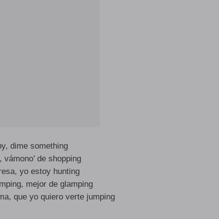
by, dime something
s, vámono’ de shopping
resa, yo estoy hunting
ping, mejor de glamping
a, que yo quiero verte jumping