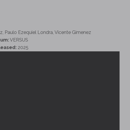
z, Paulo Ezequiel Londra, Vicente Gimenez
bum:
VERSUS
leased:
2025