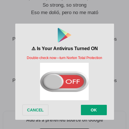
So strong, so strong
Eso me dolió, pero no me mató
Me doy gracias a mí por no haberme rendido
Por no dejar de guerrear por mi mismo y lo míos
Me doy gracias a mí y también a los míos
Lo vamos a lograr, pongo a Dios de testigo
Me doy gracias a mí por no haberme rendido
Por no dejar de guerrear por mi mismo y lo míos
Me doy gracias a mí y también a los míos
Lo vamos a lograr, pongo a Dios de testigo
Add as a preferred source on Google