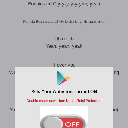
Bonnie and Cly-y-y-y-y-yde, yeah
Ronisia Bonnie and Clyde Lyrics English Translation
Oh oh oh
Yeah, yeah, yeah
If ever you
Where you’re going, that’s for sure, I’m cooperating
If ever you
They take you away, never, I cooperate
Everything is cut, want me dead (me dead)
I have my place, my biff, my mug (my mug)
You’re going to give in, me, I can dead (I can dead)
I am immune