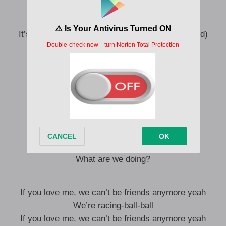
It’s getting weird, it’s complicated
I don’t want to put myself in a quagmire
It’s going crazy, it’s complicated (it’s complicated)
I have a headache, I’m freewheeling
You tell me that you’re into it, it’s impossible
I see us both in the car
I see us both in the car
I blame it, it’s not my fault
What are we doing? It’s not your fault
I blame it, it’s not my fault
What are we doing?
If you love me, we can’t be friends anymore yeah
We’re racing-ball-ball
If you love me, we can’t be friends anymore yeah