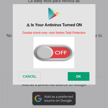
La baby está para revista-as
A ti te doy el mundo y hasta más
Porque yo quiero estar contigo
Llevarte a donde nunca has ido
No hablo de un romance, baby, quiero darte lo que tú
nunca has tenido
Que eres una diosa
Eres una diosa
Add as a preferred source on Google