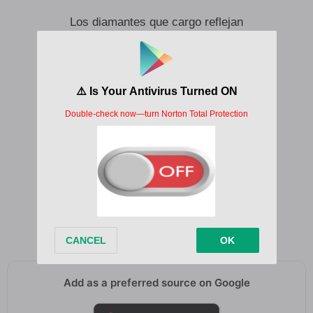
Los diamantes que cargo reflejan
La manera en que eres perfecta
Qué rico cómo tú me besas, princesa
Deja de decir “¿Qué somos?” que, la neta
Baby, yo no te conozco nada
Simplemente no pienso en mañana
Pero esta noche estoy pa’ ti
Pa’ ti nomá-a-a-a-a-as
Pa’ ti
Add as a preferred source on Google