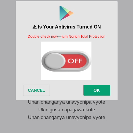
Kwani hawapati usingizi wakisikia miguno
Una unanichanganya(Una una)
Unavyonifanya(Una una)
Unanichanganya sana
Tena ukinigusaga
Na kunipazaga
Unanichanganya sana
Ukinigusa napagawa kote
Unanichanganya unavyonipa vyote
Ukinigusa napagawa kote
Unanichanganya unavyonipa vyote