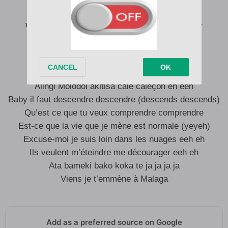
Wo wo wo wooo eh eh
Wo wo wo wooo ce que tu veux faut demander
Wo wo wo wooo
Alingi abeta nga biloko ya sowe soweto
Alingi Molodoi akitisa cale caleçon eh eeh
Baby il faut descendre descendre (descends descends)
Qu’est ce que tu veux comprendre comprendre
Est-ce que la vie que je mène est normale (yeyeh)
Excuse-moi je suis loin dans les nuages eeh eh
Ils veulent m’éteindre me décourager eeh eh
Ata bameki bako koka te ja ja ja ja
Viens je t’emmène à Malaga
Add as a preferred source on Google