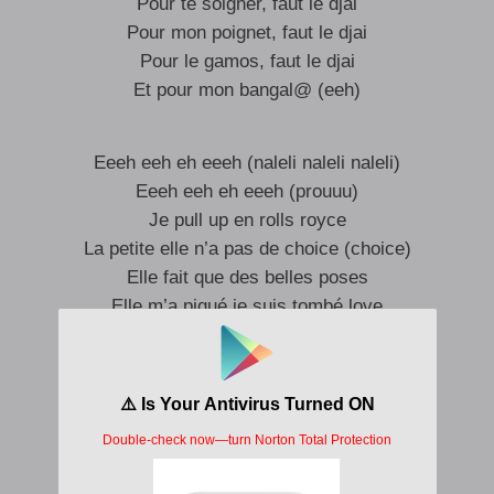
Pour te soigner, faut le djai
Pour mon poignet, faut le djai
Pour le gamos, faut le djai
Et pour mon bangal@ (eeh)
Eeeh eeh eh eeeh (naleli naleli naleli)
Eeeh eeh eh eeeh (prouuu)
Je pull up en rolls royce
La petite elle n’a pas de choice (choice)
Elle fait que des belles poses
Elle m’a piqué je suis tombé love
Eeh eeh eh eh eh
Eleya eleya avec moi c’est la vida loca
Eeh eeh eh eh eh eleya eleya
Elle m’a piqué je suis tombé love
Wo wo wo wooo t’es mon bébé désormais