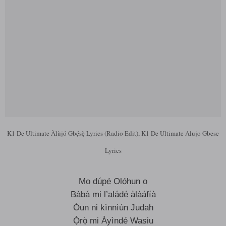
K1 De Ultimate Àlùjó Gbẹ́sẹ̀ Lyrics (Radio Edit), K1 De Ultimate Alujo Gbese
Lyrics
Mo dúpẹ́ Ọlọ́hun o
Bàbá mi l’aládé àlàáfíà
Òun ni kìnnìún Judah
Ọ̀rọ̀ mi Àyìndé Wasiu