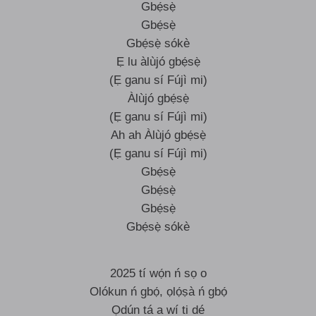
Gbẹ́sẹ̀
Gbẹ́sẹ̀
Gbẹ́sẹ̀ sókè
Ẹ lu àlùjó gbẹ́sẹ̀
(Ẹ ganu sí Fújì mi)
Àlùjó gbẹ́sẹ̀
(Ẹ ganu sí Fújì mi)
Ah ah Àlùjó gbẹ́sẹ̀
(Ẹ ganu sí Fújì mi)
Gbẹ́sẹ̀
Gbẹ́sẹ̀
Gbẹ́sẹ̀
Gbẹ́sẹ̀ sókè
2025 tí wọ́n ń sọ o
Olókun ń gbọ́, ọlọ́ṣà ń gbọ́
Ọdún tá a wí ti dé