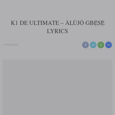
K1 DE ULTIMATE – ÀLÙJÓ GBẸ́SẸ̀
LYRICS
1 YEAR AGO