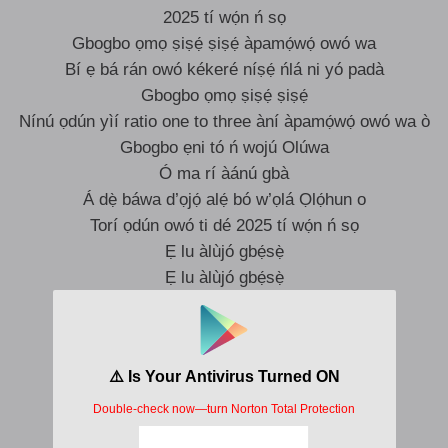
2025 tí wọ́n ń sọ
Gbogbo ọmọ ṣiṣẹ́ ṣiṣẹ́ àpamọ́wọ́ owó wa
Bí ẹ bá rán owó kékeré níṣẹ́ ńlá ni yó padà
Gbogbo ọmọ ṣiṣẹ́ ṣiṣẹ́
Nínú ọdún yìí ratio one to three àní àpamọ́wọ́ owó wa ò
Gbogbo ẹni tó ń wojú Olúwa
Ó ma rí àánú gbà
Á dẹ̀ báwa d’ọjọ́ alẹ́ bó w’ọlá Ọlọ́hun o
Torí ọdún owó ti dé 2025 tí wọ́n ń sọ
Ẹ lu àlùjó gbẹ́sẹ̀
Ẹ lu àlùjó gbẹ́sẹ̀
(Ẹ ganu sí Fújì mi)
Gbẹ́sẹ̀
Gbẹ́sẹ̀
Gbẹ́sẹ̀
Gbẹ́sẹ̀ sókè
Ẹ lu àlùjó gbẹ́sẹ̀