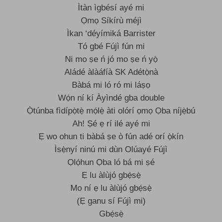
Ìtàn ìgbésí ayé mi
Ọmọ Síkírù méjì
Ìkan ‘déyímiká Barrister
Tó gbé Fújì fún mi
Ni mo ṣe ń jó mo ṣe ń yọ̀
Aládé àlàáfíà SK Adétọ̀nà
Bàbá mi ló ró mi láṣọ
Wọ́n ní kí Àyìndé gba double
Ọ̀túnba fìdípọ̀tẹ̀ mọ́lẹ̀ àti olórí ọmọ Ọba níjẹ̀bú
Ah! Ṣé ẹ rí ilé ayé mi
Ẹ wo ohun ti bàbá ṣe ò fún adé orí ọ̀kín
Ìsẹ̀nyí ninú mi dùn Olúayé Fújì
Ọlọ́hun Ọba ló bá mi ṣé
Ẹ lu àlùjó gbẹ́sẹ̀
Mo ní ẹ lu àlùjó gbẹ́sẹ̀
(Ẹ ganu sí Fújì mi)
Gbẹ́sẹ̀