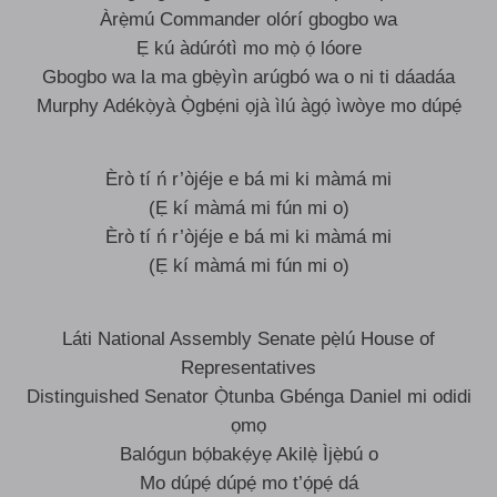
Àrẹ̀mú Commander olórí gbogbo wa
Ẹ kú àdúrótì mo mọ̀ ọ́ lóore
Gbogbo wa la ma gbẹ̀yìn arúgbó wa o ni ti dáadáa
Murphy Adékọ̀yà Ọ̀gbẹ́ni ọjà ìlú àgọ́ ìwòye mo dúpẹ́
Èrò tí ń r’òjéje e bá mi ki màmá mi
(Ẹ kí màmá mi fún mi o)
Èrò tí ń r’òjéje e bá mi ki màmá mi
(Ẹ kí màmá mi fún mi o)
Láti National Assembly Senate pẹ̀lú House of
Representatives
Distinguished Senator Ọ̀tunba Gbénga Daniel mi odidi
ọmọ
Balógun bọ́bakẹ́yẹ Akilẹ̀ Ìjẹ̀bú o
Mo dúpẹ́ dúpẹ́ mo t’ọ́pẹ́ dá