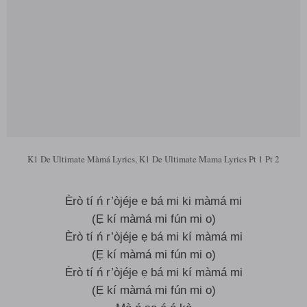
K1 De Ultimate Màmá Lyrics, K1 De Ultimate Mama Lyrics Pt 1 Pt 2
Èrò tí ń r’òjéje e bá mi ki màmá mi
(Ẹ kí màmá mi fún mi o)
Èrò tí ń r’òjéje ẹ bá mi kí màmá mi
(Ẹ kí màmá mi fún mi o)
Èrò tí ń r’òjéje ẹ bá mi kí màmá mi
(Ẹ kí màmá mi fún mi o)