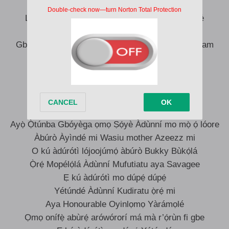
Àti Kábíèsí Òbìrí ní Ayépé
Lorúkọ gbogbo Ọba ẹ kú àdúrótì mo dúpẹ́ dúpẹ́
Kábíèsí Ọba Onírù Abdulwazir
Gbọ́láhàn ọmọ Lawal ‘m’amúbíẹyá ọkọ olorì Mariam
Baby
Àti Kábíèsí Eléguṣì Ọba Adémọ́lá
Ọkọ olorì Arámidé Sekinatu mo dúpẹ́ dúpẹ́
Fọláṣadé Àdùnní Risikiyatu
Ọmọ ti Araga Ṣóṣànyà nílùú Ìjẹ̀bú Òde
Ayọ̀ Ọ̀túnba Gbóyèga ọmọ Ṣọ́yè Àdùnní mo mọ̀ ọ́ lóore
Àbúrò Àyìndé mi Wasiu mother Azeezz mi
O kú àdúrótì lójoojúmọ́ àbúrò Bukky Bùkọ́lá
Ọ̀rẹ́ Mopélọ́lá Àdùnní Mufutiatu aya Savagee
Ẹ kú àdúrótì mo dúpẹ́ dúpẹ́
Yétúndé Àdùnní Kudiratu ọ̀rẹ́ mi
Aya Honourable Oyinlọmọ Yàrámọlé
Ọmọ onífẹ̀ abùrẹ́ arówórorí má mà r’ọ́rùn fi gbe