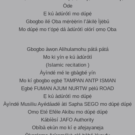
Òde
Ẹ kú àdúrótì mo dúpẹ́
Gbogbo ilé Ọba mẹ́rẹ̀ẹ̀rin l’ákilẹ̀ Ìjẹ̀bú
Mo dúpẹ́ mo t’ọ́pẹ́ dá àdúrótì olórí ọmọ Ọba
Gbogbo àwọn Alihulamohu pátá pátá
Mo ki yín ẹ kú àdúrótì
(Islamic recitation )
Àyìndé mé le gbàgbé yín
Mo kí gbogbo ẹgbẹ́ TAMPAN ANTP ISMAN
Ẹgbẹ́ FUMAN AJUM NURTW pẹ̀lú ROAD
Ẹ kú àdúrótì mo dúpẹ́
Àyìndé Musiliu Ayédáadé àti Sapha SEGO mo dúpẹ́ dúpẹ́
Ọmọ Eté Eféle Akibu mo dúpẹ́ dúpẹ́
Kábíèsí JAFO Authority
Obíbà ẹkùn mo kí ẹ afẹjayanẹja