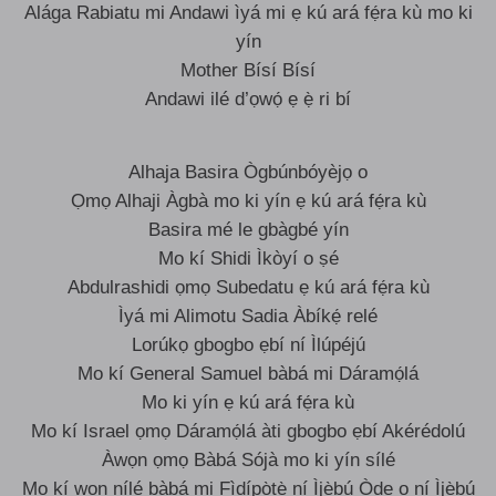
Alága Rabiatu mi Andawi ìyá mi ẹ kú ará fẹ́ra kù mo ki
yín
Mother Bísí Bísí
Andawi ilé d’ọwọ́ ẹ ẹ̀ ri bí
Alhaja Basira Ògbúnbóyèjọ o
Ọmọ Alhaji Àgbà mo ki yín ẹ kú ará fẹ́ra kù
Basira mé le gbàgbé yín
Mo kí Shidi Ìkòyí o ṣé
Abdulrashidi ọmọ Subedatu ẹ kú ará fẹ́ra kù
Ìyá mi Alimotu Sadia Àbíkẹ́ relé
Lorúkọ gbogbo ẹbí ní Ìlúpéjú
Mo kí General Samuel bàbá mi Dáramọ́lá
Mo ki yín ẹ kú ará fẹ́ra kù
Mo kí Israel ọmọ Dáramọ́lá àti gbogbo ẹbí Akérédolú
Àwọn ọmọ Bàbá Sójà mo ki yín sílé
Mo kí wọn nílé bàbá mi Fìdípọ̀tẹ̀ ní Ìjẹ̀bú Òde o ní Ìjẹ̀bú