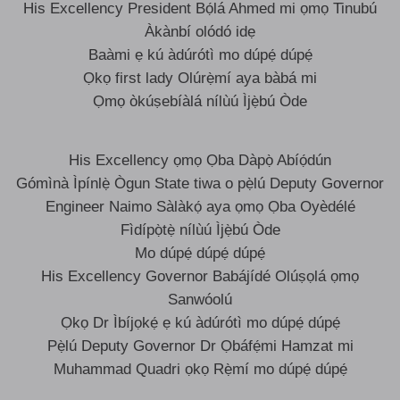
His Excellency President Bọ́lá Ahmed mi ọmọ Tinubú
Àkànbí olódó idẹ
Baàmi ẹ kú àdúrótì mo dúpẹ́ dúpẹ́
Ọkọ first lady Olúrẹ̀mí aya bàbá mi
Ọmọ òkúṣebíàlá nílùú Ìjẹ̀bú Òde
His Excellency ọmọ Ọba Dàpọ̀ Abíọ́dún
Gómìnà Ìpínlẹ̀ Ògun State tiwa o pẹ̀lú Deputy Governor
Engineer Naimo Sàlàkọ́ aya ọmọ Ọba Oyèdélé
Fìdípọ̀tẹ̀ nílùú Ìjẹ̀bú Òde
Mo dúpẹ́ dúpẹ́ dúpẹ́
His Excellency Governor Babájídé Olúṣọlá ọmọ
Sanwóolú
Ọkọ Dr Ìbíjọkẹ́ ẹ kú àdúrótì mo dúpẹ́ dúpẹ́
Pẹ̀lú Deputy Governor Dr Ọbáfẹ́mi Hamzat mi
Muhammad Quadri ọkọ Rẹ̀mí mo dúpẹ́ dúpẹ́