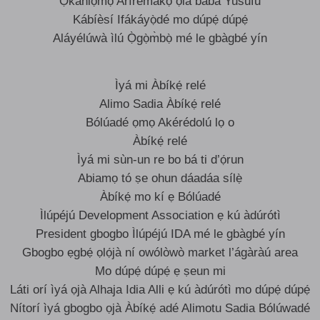
Ọ̀kanlọmọ Aríremákọ̀ ọlá bàbá Yusufu
Kábíèsí Ifákáyọ̀dé mo dúpẹ́ dúpẹ́
Aláyélúwà ìlú Ọ̀gọ̀m̀bọ̀ mé le gbàgbé yín
Ìyá mi Àbíkẹ́ relé
Alimo Sadia Àbíkẹ́ relé
Bólúadé ọmọ Akérédolú lọ o
Àbíkẹ́ relé
Ìyá mi sùn-un re bo bá ti d’ọ́run
Abiamọ tó ṣe ohun dáadáa sílẹ̀
Àbíkẹ́ mo kí ẹ Bólúadé
Ìlúpéjú Development Association ẹ kú àdúrótì
President gbogbo Ìlúpéjú IDA mé le gbàgbé yín
Gbogbo ẹgbẹ́ ọlọ́jà ní owólòwò market l’ágàràú area
Mo dúpẹ́ dúpẹ́ ẹ ṣeun mi
Láti orí ìyá ọjà Alhaja Idia Alli ẹ kú àdúrótì mo dúpẹ́ dúpẹ́
Nítorí ìyá gbogbo ọjà Àbíkẹ́ adé Alimotu Sadia Bólúwadé