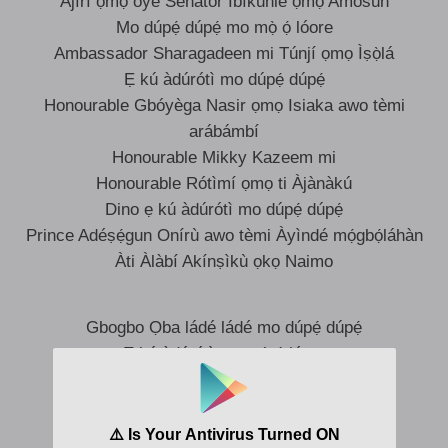
Àjírí ọmọ oyè Senator Ìbíkúnlé ọmọ Amósùn
Mo dúpẹ́ dúpẹ́ mo mọ̀ ọ́ lóore
Ambassador Sharagadeen mi Túnjí ọmọ Ìṣọ̀lá
Ẹ kú àdúrótì mo dúpẹ́ dúpẹ́
Honourable Gbóyèga Nasir ọmọ Isiaka awo tèmi
arábámbí
Honourable Mikky Kazeem mi
Honourable Rótìmí ọmọ ti Àjànàkú
Dino ẹ kú àdúrótì mo dúpẹ́ dúpẹ́
Prince Adéṣẹ́gun Onírù awo tèmi Àyìndé mọ́gbọ́láhàn
Àti Àlàbí Akínṣìkù ọkọ Naimo
Gbogbo Ọba ládé ládé mo dúpẹ́ dúpẹ́
Ẹ kú àdúrótì mo mọ̀ ọ́ lóore
Lórúkọ gbogbo ọba ní Akilẹ̀ Ìjẹ̀bú
Èbúmàwé àgọ́
Orímolúsì ti Ìjẹ̀bú igbó