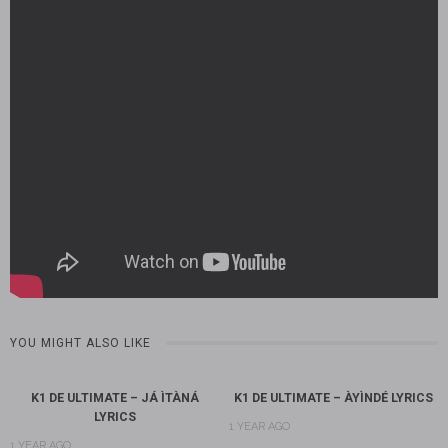
YOU MIGHT ALSO LIKE
K1 DE ULTIMATE – JÁ ÌTÀNÁ
K1 DE ULTIMATE – ÀYÌNDÉ LYRICS
LYRICS
1 YEAR AGO
1 YEAR AGO