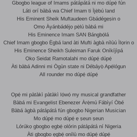
Gbogbo league of Imams pátápátá ni mo dúpẹ́ fún
Láti orí bàbá wa Chief Imam ti Ìjẹ̀bú land
His Eminent Sheik Muftaudeen Gbádégẹṣin o
Ọmọ Àyánbádéjọ pẹ̀lú bàbá mi
His Eminence Imam SAN Bángbọ́lá
Chief Imam gbogbo Ẹ̀gbá land àti Mufti àgbà nílùú Ìlọrin o
His Eminence Sheikh Suleiman Faruk Oníkíjìpá
Ọkọ Seidat Ramotalahi mo dúpẹ́ dúpẹ́
Àti bàbá Adinni mi Ògùn state ni Débáyọ̀ Apẹ́lógun
All rounder mo dúpẹ́ dúpẹ́
Ọpẹ́ mi pàtàkì pàtàkì lọ́wọ́ my musical grandfather
Bàbá mi Evangelist Ebenezer Àrẹ̀mú Fábìyí Òbé
Bàbá àgbà pátápátá fún gbogbo Nigerian Musician
Mo dúpẹ́ mo dúpẹ́ ẹ ṣeun ṣeun
Lórúkọ gbogbo ẹgbẹ́ olórin pátápátá ní Nigeria
Àti gbogbo ẹgbẹ́ onílù mo dúpẹ́ dúpẹ́