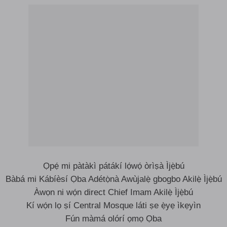
Ọpẹ́ mi pàtàkì pátákí lọ́wọ́ òrìṣà Ìjẹ̀bú
Bàbá mi Kábíèsí Ọba Adétọ̀nà Awùjalẹ̀ gbogbo Akilẹ̀ Ìjẹ̀bú
Àwọn ni wọ́n direct Chief Imam Akilẹ̀ Ìjẹ̀bú
Kí wọ́n lọ ṣí Central Mosque láti ṣe ẹ̀yẹ ìkẹyìn
Fún màmá olórí ọmọ Ọba