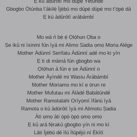
Ẹ kú àdúrótì mo dúpẹ́ Yétúndé
Gbogbo Ọ̀túnba l’ákilẹ̀ Ìjẹ̀bú mo dúpẹ́ dúpẹ́ mo t’ọ́pẹ́ dá
Ẹ kú àdúrótì arábámbí
Mo wá ń bẹ̀ ẹ́ Ọlọ́hun Ọba o
Ṣe ikú ni ìsinmi fún ìyá mi Alimo Sadia ọmọ Moria Alége
Mother Àdùnní Serifatu Àdùnní adé mo ki yín
Ẹ ti di màmá fún gbogbo wa
Ọlọ́hun á fún ẹ ṣe Àdùnní o
Mother Àyìndé mi Wasiu Árábámbí
Mother Moriamo mo kí ẹ ọ̀run re
Mother Mufutau mi Àlàdé Babátúndé
Mother Ramotalahi Oríyọmí ìfánú ìyá
Ramota o kú àdúrótì ìyá mi Alimotu Ṣadia
Àti ọmọ àti ọ̀pọ̀ ọ̀pọ̀ ọmọ ọmọ
Ẹ kú ará fẹ́rakù gbogbo yín ni mo kí
Láti Ìjẹ̀bú dé ìlú Ìlúpéjú ní Èkìtì