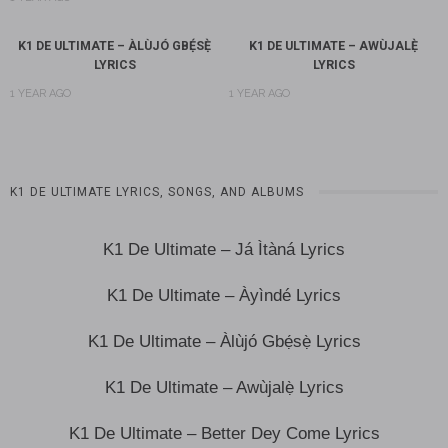
K1 DE ULTIMATE – ÀLÙJÓ GBẸ́SẸ̀
K1 DE ULTIMATE – AWÙJALẸ̀
LYRICS
LYRICS
1 YEAR AGO
1 YEAR AGO
K1 DE ULTIMATE LYRICS, SONGS, AND ALBUMS
K1 De Ultimate – Já Ìtàná Lyrics
K1 De Ultimate – Àyìndé Lyrics
K1 De Ultimate – Àlùjó Gbẹ́sẹ̀ Lyrics
K1 De Ultimate – Awùjalẹ̀ Lyrics
K1 De Ultimate – Better Dey Come Lyrics