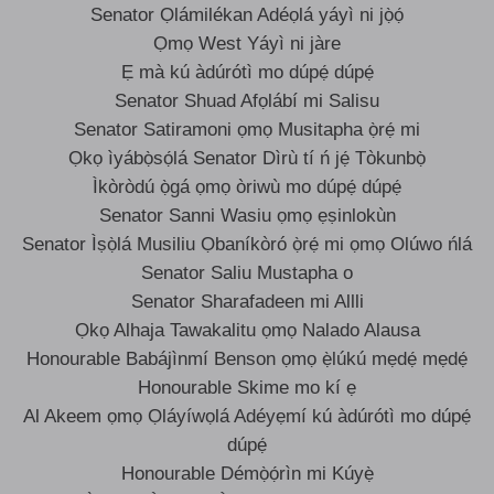
Senator Ọlámilékan Adéọlá yáyì ni jọ̀ọ́
Ọmọ West Yáyì ni jàre
Ẹ mà kú àdúrótì mo dúpẹ́ dúpẹ́
Senator Shuad Afọlábí mi Salisu
Senator Satiramoni ọmọ Musitapha ọ̀rẹ́ mi
Ọkọ ìyábọ̀sọ́lá Senator Dìrù tí ń jẹ́ Tòkunbọ̀
Ìkòròdú ọ̀gá ọmọ òriwù mo dúpẹ́ dúpẹ́
Senator Sanni Wasiu ọmọ ẹṣinlokùn
Senator Ìṣọ̀lá Musiliu Ọbaníkòró ọ̀rẹ́ mi ọmọ Olúwo ńlá
Senator Saliu Mustapha o
Senator Sharafadeen mi Allli
Ọkọ Alhaja Tawakalitu ọmọ Nalado Alausa
Honourable Babájìnmí Benson ọmọ ẹ̀lúkú mẹdẹ́ mẹdẹ́
Honourable Skime mo kí ẹ
Al Akeem ọmọ Ọláyíwọlá Adéyẹmí kú àdúrótì mo dúpẹ́
dúpẹ́
Honourable Démọ̀ọ́rìn mi Kúyẹ̀