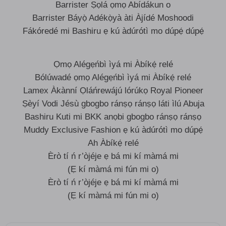
Barrister Ṣọlá ọmọ Abídákun o
Barrister Báyọ̀ Adékọ̀yà àti Àjídé Moshoodi
Fákóredé mi Bashiru ẹ kú àdúrótì mo dúpẹ́ dúpẹ́
Ọmọ Alégẹńbì ìyá mi Àbíkẹ́ relé
Bólúwadé ọmọ Alégẹńbì ìyá mi Àbíkẹ́ relé
Lamex Àkànní Ọláńrewájú lórúkọ Royal Pioneer
Ṣèyí Vodi Jésù gbogbo ránṣọ ránṣọ láti ìlú Abuja
Bashiru Kuti mi BKK anọbi gbogbo ránṣọ ránṣọ
Muddy Exclusive Fashion ẹ kú àdúrótì mo dúpẹ́
Ah Àbíkẹ́ relé
Èrò tí ń r’òjéje ẹ bá mi kí màmá mi
(Ẹ kí màmá mi fún mi o)
Èrò tí ń r’òjéje ẹ bá mi kí màmá mi
(Ẹ kí màmá mi fún mi o)