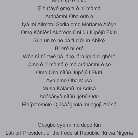
Mò ń ṣe é ó kò
Ẹ ẹ̀ r’áyé ọmọ tí ò ní màmá
Arábámbí Ọba orin o
Ìyá mi Alimotu Sadia ọmọ Moriamo Alégẹ
Ọmọ Kábíèsí Akérédolú nílùú Ìlúpéjú Èkìtì
Sùn-un re bo bá ti d’ọ́run Àbíkẹ́
Bí eré bí eré
Wọ́n ní bí ewé bá jábọ́ lára igi ó di gbéré
Ọmọ ò rí màmá ẹ̀ mọ́ arábámbí ó ṣe
Ọmọ Ọba nílùú Ìlúpéjú l’Èkìtì
Aya ọmọ Ọba Musa
Musa Kálámù mi Àdìsá
Adésànyà nílùú Ìjẹ̀bú Òde
Fìdípọ̀tẹ̀mọ́lẹ̀ Ojúṣàágbọlá mi ọ̀gọ́jì Àdìsá
Gbogbo syé ni mo dúpẹ́ fún
Láti orí President of the Federal Republic ìlú wa Nigeria