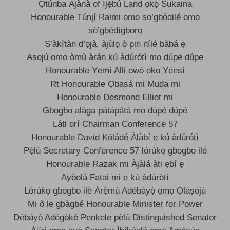
Ọ̀túnba Àjànà of Ìjẹ̀bú Land ọkọ Sukaina
Honourable Túnjí Raimi ọmọ sọ’gbódilé ọmọ
sọ̀’gbẹ́dìgboro
S’àkìtàn d’ọjà, àjùlọ ò pin nílé bàbá ẹ
Aṣojú ọmọ òmù àrán kú àdúrótì mo dúpẹ́ dúpẹ́
Honourable Yẹmí Alli owó ọkọ Yẹ́nsí
Rt Honourable Ọbasá mi Muda mi
Honourable Desmond Elliot mi
Gbogbo alága pátápátá mo dúpẹ́ dúpẹ́
Láti orí Chairman Conference 57
Honourable David Kọ́ládé Àlàbí ẹ kú àdúrótì
Pẹ̀lú Secretary Conference 57 lórúkọ gbogbo ilé
Honourable Razak mi Àjàlá àti ẹbí ẹ
Ayọ̀ọlá Fatai mi ẹ kú àdúrótì
Lórúkọ gbogbo ilé Àrẹ̀mú Adébáyọ̀ ọmọ Ọláṣojú
Mi ò le gbàgbé Honourable Minister for Power
Débáyọ̀ Adégòkè Pẹnkẹlẹ pẹ̀lú Distinguished Senator